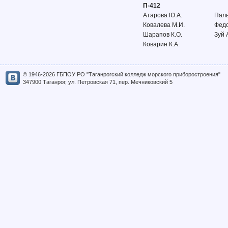
П-412
Атарова Ю.А.
Паль
Ковалева М.И.
Федо
Шарапов К.О.
Зуй 
Коварин К.А.
© 1946-2026 ГБПОУ РО "Таганрогский колледж морского приборостроения"
347900 Таганрог, ул. Петровская 71, пер. Мечниковский 5