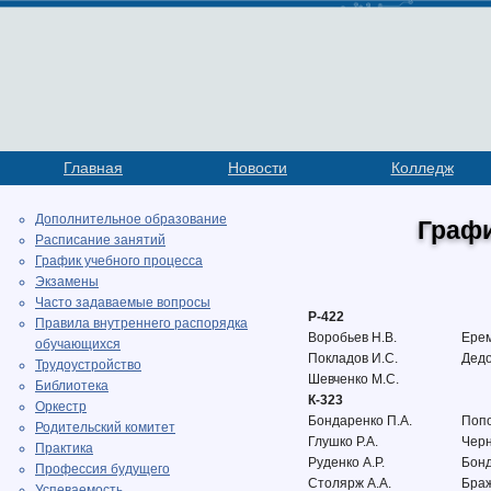
Главная
Новости
Колледж
Дополнительное образование
Граф
Расписание занятий
График учебного процесса
Экзамены
Часто задаваемые вопросы
Р-422
Правила внутреннего распорядка
Воробьев Н.В.
Ерем
обучающихся
Покладов И.С.
Дедо
Трудоустройство
Шевченко М.С.
Библиотека
К-323
Оркестр
Бондаренко П.А.
Попо
Родительский комитет
Глушко Р.А.
Черн
Практика
Руденко А.Р.
Бонд
Профессия будущего
Столярж А.А.
Браж
Успеваемость