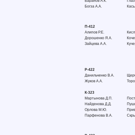
Баранов А.К.
Глаз
Богза А.А.
Кась
П-412
Алипов Р.Е.
Кисл
Дорошенко Я.А.
Коче
Зайцева А.А.
Куче
Р-422
Данильченко В.А.
Щерб
Жуков А.А.
Торо
К-323
Мартынова Д.П.
Пост
Найденова Д.Д.
Пуши
Орлова М.Ю.
Прив
Парфенова В.А.
Скры