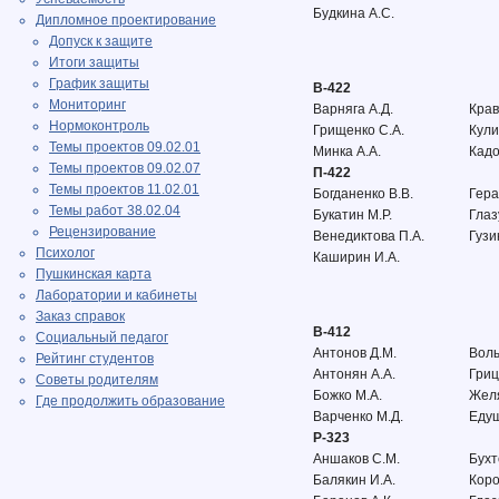
Будкина А.С.
Дипломное проектирование
Допуск к защите
Итоги защиты
График защиты
В-422
Мониторинг
Варняга А.Д.
Крав
Нормоконтроль
Грищенко С.А.
Кули
Темы проектов 09.02.01
Минка А.А.
Кадо
Темы проектов 09.02.07
П-422
Темы проектов 11.02.01
Богданенко В.В.
Гера
Темы работ 38.02.04
Букатин М.Р.
Глаз
Рецензирование
Венедиктова П.А.
Гузи
Психолог
Каширин И.А.
Пушкинская карта
Лаборатории и кабинеты
Заказ справок
В-412
Социальный педагог
Антонов Д.М.
Волы
Рейтинг студентов
Антонян А.А.
Гриц
Советы родителям
Божко М.А.
Жел
Где продолжить образование
Варченко М.Д.
Едуш
Р-323
Аншаков С.М.
Бухт
Балякин И.А.
Коро