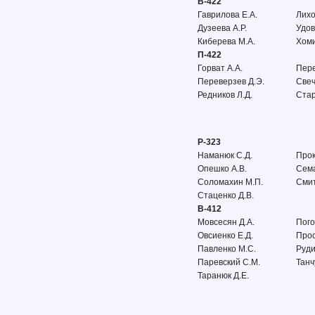
В-422
Гаврилова Е.А.
Лихо
Дузеева А.Р.
Удов
Киберева М.А.
Хоми
П-422
Горват А.А.
Пере
Переверзев Д.Э.
Свеч
Редников Л.Д.
Стар
Р-323
Наманюк С.Д.
Прок
Опешко А.В.
Сема
Соломахин М.П.
Смит
Стаценко Д.В.
В-412
Мовсесян Д.А.
Пого
Овсиенко Е.Д.
Прос
Павленко М.С.
Руди
Паревский С.М.
Танч
Таранюк Д.Е.